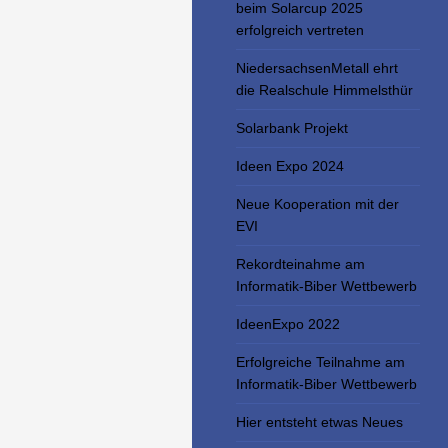
beim Solarcup 2025
erfolgreich vertreten
NiedersachsenMetall ehrt
die Realschule Himmelsthür
Solarbank Projekt
Ideen Expo 2024
Neue Kooperation mit der
EVI
Rekordteinahme am
Informatik-Biber Wettbewerb
IdeenExpo 2022
Erfolgreiche Teilnahme am
Informatik-Biber Wettbewerb
Hier entsteht etwas Neues