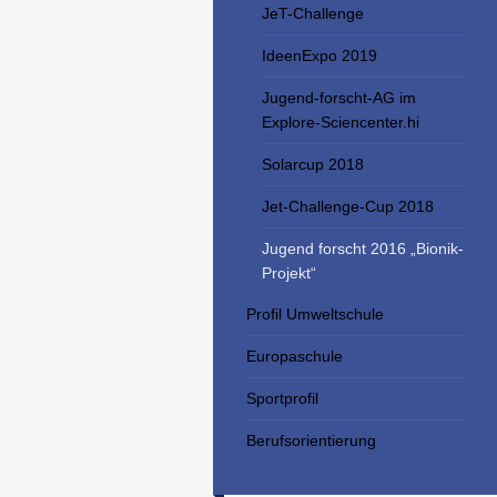
JeT-Challenge
IdeenExpo 2019
Jugend-forscht-AG im
Explore-Sciencenter.hi
Solarcup 2018
Jet-Challenge-Cup 2018
Jugend forscht 2016 „Bionik-
Projekt“
Profil Umweltschule
Europaschule
Sportprofil
Berufsorientierung