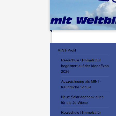
MINT-Profil
Realschule Himmelsthür
begeistert auf der IdeenExpo
2026
Auszeichnung als MINT-
freundliche Schule
Neue Solarladebank auch
für die Jo-Wiese
Realschule Himmelsthür