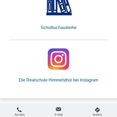
Schulbuchausleihe
Die Realschule Himmelsthür bei Instagram
Druckversion
|
Sitemap
Login
Copyright Realschule Himmelsthür
Webansicht
Anrufen
E-Mail
Anfahrt