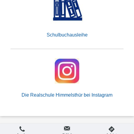
Schulbuchausleihe
Die Realschule Himmelsthür bei Instagram
Druckversion
|
Sitemap
Login
Copyright Realschule Himmelsthür
Webansicht