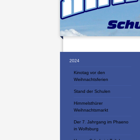
2024
Kinotag vor den
Weihnachtsferien
Stand der Schulen
Himmelsthürer
Weihnachtsmarkt
Der 7. Jahrgang im Phaeno
in Wolfsburg