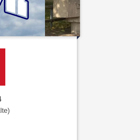
4
lte)