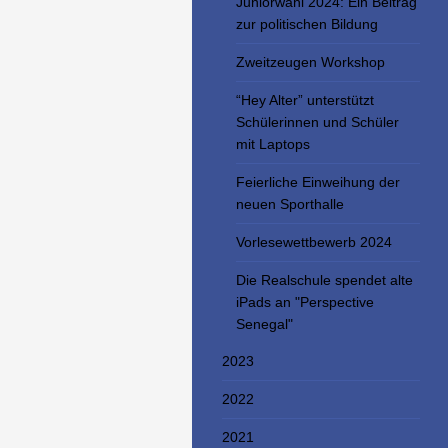
Juniorwahl 2024: Ein Beitrag
zur politischen Bildung
Zweitzeugen Workshop
“Hey Alter” unterstützt
Schülerinnen und Schüler
mit Laptops
Feierliche Einweihung der
neuen Sporthalle
Vorlesewettbewerb 2024
Die Realschule spendet alte
iPads an "Perspective
Senegal"
2023
2022
2021