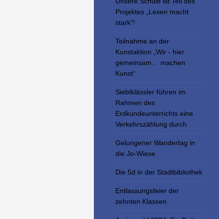
Unsere Schule ist Teil des
Projektes „Lesen macht
stark“!
Teilnahme an der
Kunstaktion „Wir - hier
gemeinsam… machen
Kunst“
Siebtklässler führen im
Rahmen des
Erdkundeunterrichts eine
Verkehrszählung durch
Gelungener Wandertag in
die Jo-Wiese
Die 5d in der Stadtbibliothek
Entlassungsfeier der
zehnten Klassen