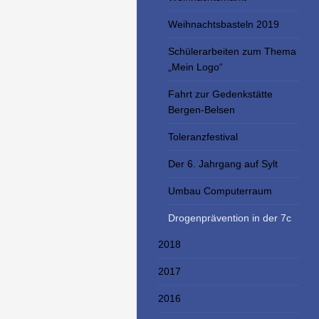
Weihnachtsbasteln 2019
Schülerarbeiten zum Thema
„Mein Logo“
Fahrt zur Gedenkstätte
Bergen-Belsen
Toleranzfestival
Der 6. Jahrgang auf Sylt
Umbau Computerraum
Drogenprävention in der 7c
2018
2017
2016