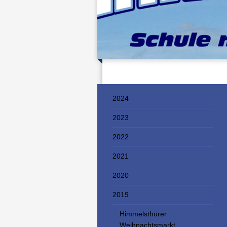
2024
2023
2022
2021
2020
2019
Himmelsthürer
Weihnachtsmarkt