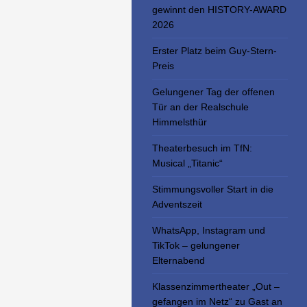
gewinnt den HISTORY-AWARD
2026
Erster Platz beim Guy-Stern-
Preis
Gelungener Tag der offenen
Tür an der Realschule
Himmelsthür
Theaterbesuch im TfN:
Musical „Titanic“
Stimmungsvoller Start in die
Adventszeit
WhatsApp, Instagram und
TikTok – gelungener
Elternabend
Klassenzimmertheater „Out –
gefangen im Netz“ zu Gast an