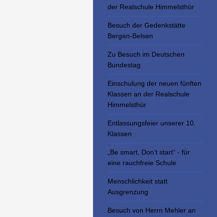
der Realschule Himmelsthür
Besuch der Gedenkstätte
Bergen-Belsen
Zu Besuch im Deutschen
Bundestag
Einschulung der neuen fünften
Klassen an der Realschule
Himmelsthür
Entlassungsfeier unserer 10.
Klassen
„Be smart, Don’t start“ - für
eine rauchfreie Schule
Menschlichkeit statt
Ausgrenzung
Besuch von Herrn Mehler an