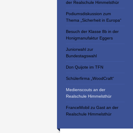
der Realschule Himmelsthür
Podiumsdiskussion zum
Thema „Sicherheit in Europa“
Besuch der Klasse 8b in der
Honigmanufaktur Eggers
Juniorwahl zur
Bundestagswahl
Don Quijote im TFN
Schülerfirma „WoodCraft“
Medienscouts an der
Realschule Himmelsthür
FranceMobil zu Gast an der
Realschule Himmelsthür