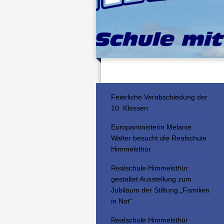
Feierliche Verabschiedung der
10. Klassen
Europaministerin Melanie
Walter besucht die Realschule
Himmelsthür
Realschule Himmelsthür
gestaltet Ausstellung zum
Jubiläum der Stiftung „Familien
in Not“
Realschule Himmelsthür